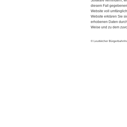
Software verhindern; wi
diesem Fall gegebenenf
Website voll umfänglic
Website erklären Sie si
erhobenen Daten durch 
Weise und zu dem zuvo
© Leutkircher Bürgerbahn