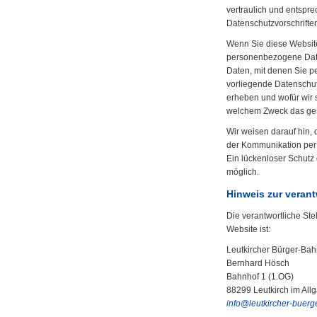
vertraulich und entspr
Datenschutzvorschrifte
Wenn Sie diese Websit
personenbezogene Dat
Daten, mit denen Sie pe
vorliegende Datenschut
erheben und wofür wir s
welchem Zweck das ges
Wir weisen darauf hin, 
der Kommunikation per 
Ein lückenloser Schutz d
möglich.
Hinweis zur verant
Die verantwortliche Ste
Website ist:
Leutkircher Bürger-Ba
Bernhard Hösch
Bahnhof 1 (1.OG)
88299 Leutkirch im All
info
@
leutkircher-buer