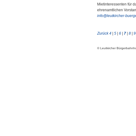
Mietinteressenten für d
ehrenamtlichen Vorsta
info
@
leutkircher-buer
Zurück
4
|
5
|
6
|
7
|
8
|
9
© Leutkircher Bürgerbahn