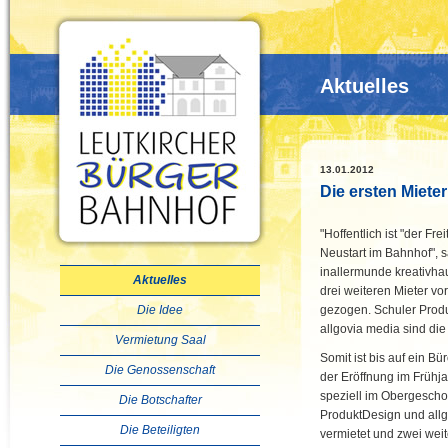
Aktuelles
13.01.2012
Die ersten Miete
"Hoffentlich ist "der Fr
Neustart im Bahnhof", 
inallermunde kreativhau
Aktuelles
drei weiteren Mieter vo
Die Idee
gezogen. Schuler Prod
allgovia media sind die
Vermietung Saal
Somit ist bis auf ein 
Die Genossenschaft
der Eröffnung im Frühja
speziell im Obergescho
Die Botschafter
ProduktDesign und all
Die Beteiligten
vermietet und zwei wei