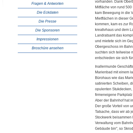
vorhanden. Dank Oberbü
Fragen & Antworten
Mitfläche von rund 500
Die Eckdaten
kam Bewegung in die Ve
Mietflächen in dieser G
Die Presse
kommen, kam es zur R
kreativhaus und dem La
Die Sponsoren
Landratsamt das kompl
Impressionen
und mietete sich im Ge
Obergeschoss im Bahnh
Broschüre ansehen
suchten sich teilweise 
entschieden sie sich f
Inallermunde Geschäftsf
Marienbad mit einem l
Bürohaus wie das Marien
satinierten Scheiben, 
opulenten Stukdecken,
firmeneigene Parkplatz 
Aber der Bahnhof hat im
Der große Vorteil von 
Tatsache, dass wir ab je
Stockwerk beisammen ha
Verwaltung vom Bahnhof
Gebäude bin", so Skrod