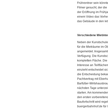
Frührentner sein könnte
Filmer gesucht, der di
der Eröffnung im Frühjah
einem Video das Vorhe
das Gebäude in den let
Verschiedene Mietint
Neben der Kunstschule 
für die Mieträume im O
angemeldet. Insgesamt 
Verfügung. Die Kunstsch
kompletten Fläche. Die
Interesse an Teilfläche
einzieht entscheidet si
die Entscheidung bekann
Pachtvertrag mit Eberh
Barfüßer-Wirtshausbrau
nächsten Tage unterzei
starten. Am kommenden 
den ersten vorbereit
Baufortschritt wird reg
buergerbahnhof.de für I