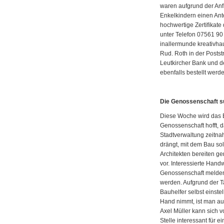
waren aufgrund der Anf
Enkelkindern einen An
hochwertige Zertifikate
unter Telefon 07561 90 
inallermunde kreativhau
Rud. Roth in der Postst
Leutkircher Bank und de
ebenfalls bestellt werd
Die Genossenschaft su
Diese Woche wird das 
Genossenschaft hofft,
Stadtverwaltung zeitna
drängt, mit dem Bau so
Architekten bereiten g
vor. Interessierte Hand
Genossenschaft melden
werden. Aufgrund der 
Bauhelfer selbst einste
Hand nimmt, ist man au
Axel Müller kann sich vo
Stelle interessant für 