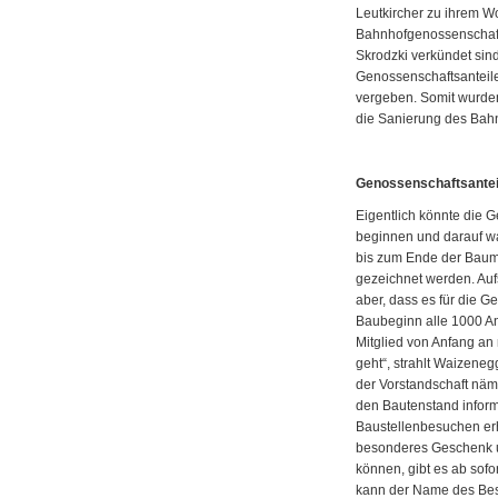
Leutkircher zu ihrem Wo
Bahnhofgenossenschaft
Skrodzki verkündet sind
Genossenschaftsanteile
vergeben. Somit wurden 
die Sanierung des Ba
Genossenschaftsantei
Eigentlich könnte die 
beginnen und darauf wa
bis zum Ende der Bauma
gezeichnet werden. Auf
aber, dass es für die 
Baubeginn alle 1000 An
Mitglied von Anfang an 
geht“, strahlt Waizeneg
der Vorstandschaft näm
den Bautenstand inform
Baustellenbesuchen erh
besonderes Geschenk 
können, gibt es ab sofor
kann der Name des Besc