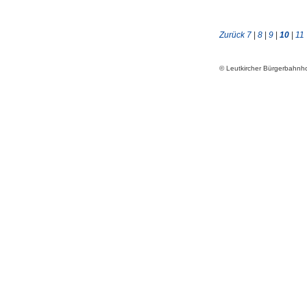
Zurück
7
|
8
|
9
|
10
|
11
© Leutkircher Bürgerbahn