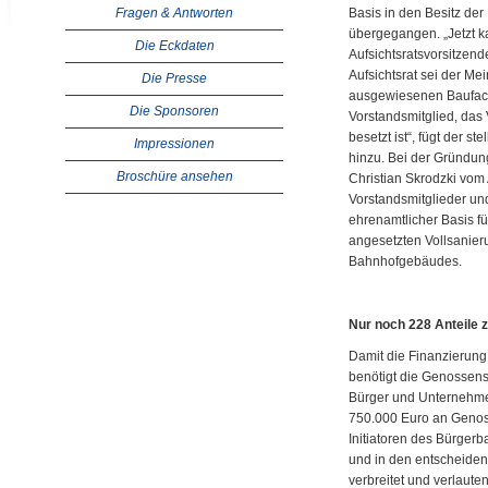
Fragen & Antworten
Basis in den Besitz de
übergegangen. „Jetzt ka
Die Eckdaten
Aufsichtsratsvorsitzen
Aufsichtsrat sei der Me
Die Presse
ausgewiesenen Baufac
Die Sponsoren
Vorstandsmitglied, da
besetzt ist“, fügt der st
Impressionen
hinzu. Bei der Gründu
Broschüre ansehen
Christian Skrodzki vom 
Vorstandsmitglieder und
ehrenamtlicher Basis fü
angesetzten Vollsanie
Bahnhofgebäudes.
Nur noch 228 Anteile 
Damit die Finanzierung 
benötigt die Genossen
Bürger und Unternehmer.
750.000 Euro an Genosse
Initiatoren des Bürgerb
und in den entscheide
verbreitet und verlaute