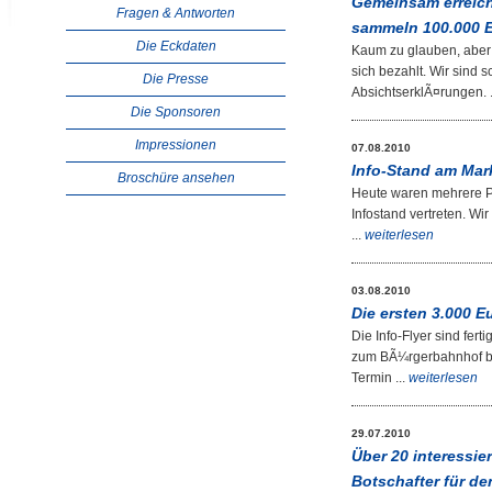
Gemeinsam erreich
Fragen & Antworten
sammeln 100.000 E
Die Eckdaten
Kaum zu glauben, aber 
sich bezahlt. Wir sind
Die Presse
AbsichtserklÃ¤rungen. .
Die Sponsoren
Impressionen
07.08.2010
Info-Stand am Mark
Broschüre ansehen
Heute waren mehrere Pr
Infostand vertreten. Wi
...
weiterlesen
03.08.2010
Die ersten 3.000 E
Die Info-Flyer sind fer
zum BÃ¼rgerbahnhof beg
Termin ...
weiterlesen
29.07.2010
Über 20 interessi
Botschafter für d