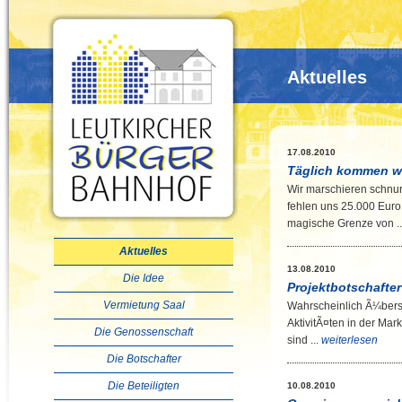
Aktuelles
17.08.2010
Täglich kommen we
Wir marschieren schnur
fehlen uns 25.000 Euro
magische Grenze von .
Aktuelles
13.08.2010
Die Idee
Projektbotschafte
Vermietung Saal
Wahrscheinlich Ã¼bers
AktivitÃ¤ten in der Mar
Die Genossenschaft
sind ...
weiterlesen
Die Botschafter
Die Beteiligten
10.08.2010