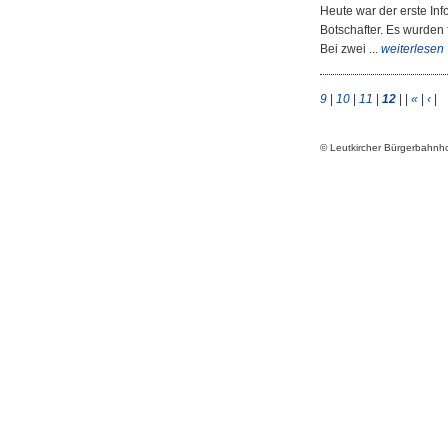
Heute war der erste Inf
Botschafter. Es wurden 
Bei zwei ...
weiterlesen
9
|
10
|
11
|
12
| |
«
|
‹
|
© Leutkircher Bürgerbahn