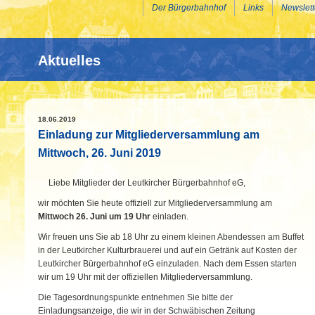
Der Bürgerbahnhof
Links
Newslett
Aktuelles
18.06.2019
Einladung zur Mitgliederversammlung am
Mittwoch, 26. Juni 2019
Liebe Mitglieder der Leutkircher Bürgerbahnhof eG,
wir möchten Sie heute offiziell zur Mitgliederversammlung am
Mittwoch 26. Juni um 19 Uhr
einladen.
Wir freuen uns Sie ab 18 Uhr zu einem kleinen Abendessen am Buffet
in der Leutkircher Kulturbrauerei und auf ein Getränk auf Kosten der
Leutkircher Bürgerbahnhof eG einzuladen. Nach dem Essen starten
wir um 19 Uhr mit der offiziellen Mitgliederversammlung.
Die Tagesordnungspunkte entnehmen Sie bitte der
Einladungsanzeige, die wir in der Schwäbischen Zeitung