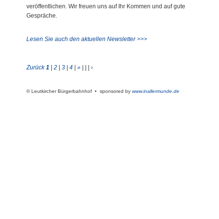
veröffentlichen. Wir freuen uns auf Ihr Kommen und auf gute
Gespräche.
Lesen Sie auch den aktuellen Newsletter >>>
Zurück
1
|
2
|
3
|
4
|
»
| | |
›
© Leutkircher Bürgerbahnhof • sponsored by
www.inallermunde.de