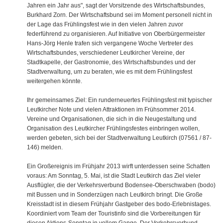
Jahren ein Jahr aus", sagt der Vorsitzende des Wirtschaftsbundes,
Burkhard Zorn. Der Wirtschaftsbund sei im Moment personell nicht in
der Lage das Frühlingsfest wie in den vielen Jahren zuvor
federführend zu organisieren. Auf Initiative von Oberbürgermeister
Hans-Jörg Henle trafen sich vergangene Woche Vertreter des
Wirtschaftsbundes, verschiedener Leutkircher Vereine, der
Stadtkapelle, der Gastronomie, des Wirtschaftsbundes und der
Stadtverwaltung, um zu beraten, wie es mit dem Frühlingsfest
weitergehen könnte.
Ihr gemeinsames Ziel: Ein runderneuertes Frühlingsfest mit typischer
Leutkircher Note und vielen Attraktionen im Frühsommer 2014.
Vereine und Organisationen, die sich in die Neugestaltung und
Organisation des Leutkircher Frühlingsfestes einbringen wollen,
werden gebeten, sich bei der Stadtverwaltung Leutkirch (07561 / 87-
146) melden.
Ein Großereignis im Frühjahr 2013 wirft unterdessen seine Schatten
voraus: Am Sonntag, 5. Mai, ist die Stadt Leutkirch das Ziel vieler
Ausflügler, die der Verkehrsverbund Bodensee-Oberschwaben (bodo)
mit Bussen und in Sonderzügen nach Leutkirch bringt. Die Große
Kreisstadt ist in diesem Frühjahr Gastgeber des bodo-Erlebnistages.
Koordiniert vom Team der Touristinfo sind die Vorbereitungen für