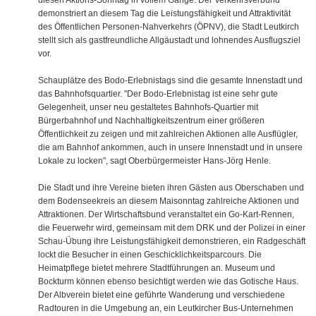
diesen Aktions-Sonntag in vollem Gange. Der Verkehrsverbund
demonstriert an diesem Tag die Leistungsfähigkeit und Attraktivität
des Öffentlichen Personen-Nahverkehrs (ÖPNV), die Stadt Leutkirch
stellt sich als gastfreundliche Allgäustadt und lohnendes Ausflugsziel
vor.
Schauplätze des Bodo-Erlebnistags sind die gesamte Innenstadt und
das Bahnhofsquartier. "Der Bodo-Erlebnistag ist eine sehr gute
Gelegenheit, unser neu gestaltetes Bahnhofs-Quartier mit
Bürgerbahnhof und Nachhaltigkeitszentrum einer größeren
Öffentlichkeit zu zeigen und mit zahlreichen Aktionen alle Ausflügler,
die am Bahnhof ankommen, auch in unsere Innenstadt und in unsere
Lokale zu locken", sagt Oberbürgermeister Hans-Jörg Henle.
Die Stadt und ihre Vereine bieten ihren Gästen aus Oberschaben und
dem Bodenseekreis an diesem Maisonntag zahlreiche Aktionen und
Attraktionen. Der Wirtschaftsbund veranstaltet ein Go-Kart-Rennen,
die Feuerwehr wird, gemeinsam mit dem DRK und der Polizei in einer
Schau-Übung ihre Leistungsfähigkeit demonstrieren, ein Radgeschäft
lockt die Besucher in einen Geschicklichkeitsparcours. Die
Heimatpflege bietet mehrere Stadtführungen an. Museum und
Bockturm können ebenso besichtigt werden wie das Gotische Haus.
Der Albverein bietet eine geführte Wanderung und verschiedene
Radtouren in die Umgebung an, ein Leutkircher Bus-Unternehmen