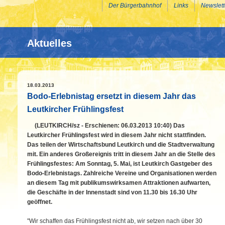
Der Bürgerbahnhof
Links
Newslett
Aktuelles
18.03.2013
Bodo-Erlebnistag ersetzt in diesem Jahr das
Leutkircher Frühlingsfest
(LEUTKIRCH/sz - Erschienen: 06.03.2013 10:40) Das
Leutkircher Frühlingsfest wird in diesem Jahr nicht stattfinden.
Das teilen der Wirtschaftsbund Leutkirch und die Stadtverwaltung
mit. Ein anderes Großereignis tritt in diesem Jahr an die Stelle des
Frühlingsfestes: Am Sonntag, 5. Mai, ist Leutkirch Gastgeber des
Bodo-Erlebnistags. Zahlreiche Vereine und Organisationen werden
an diesem Tag mit publikumswirksamen Attraktionen aufwarten,
die Geschäfte in der Innenstadt sind von 11.30 bis 16.30 Uhr
geöffnet.
"Wir schaffen das Frühlingsfest nicht ab, wir setzen nach über 30