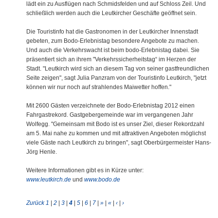
lädt ein zu Ausflügen nach Schmidsfelden und auf Schloss Zeil. Und
schließlich werden auch die Leutkircher Geschäfte geöffnet sein.
Die Touristinfo hat die Gastronomen in der Leutkircher Innenstadt
gebeten, zum Bodo-Erlebnistag besondere Angebote zu machen.
Und auch die Verkehrswacht ist beim bodo-Erlebnistag dabei. Sie
präsentiert sich an ihrem "Verkehrssicherheitstag“ im Herzen der
Stadt. "Leutkirch wird sich an diesem Tag von seiner gastfreundlichen
Seite zeigen", sagt Julia Panzram von der Touristinfo Leutkirch, "jetzt
können wir nur noch auf strahlendes Maiwetter hoffen."
Mit 2600 Gästen verzeichnete der Bodo-Erlebnistag 2012 einen
Fahrgastrekord. Gastgebergemeinde war im vergangenen Jahr
Wolfegg. "Gemeinsam mit Bodo ist es unser Ziel, dieser Rekordzahl
am 5. Mai nahe zu kommen und mit attraktiven Angeboten möglichst
viele Gäste nach Leutkirch zu bringen", sagt Oberbürgermeister Hans-
Jörg Henle.
Weitere Informationen gibt es in Kürze unter:
www.leutkirch.de
und
www.bodo.de
Zurück
1
|
2
|
3
|
4
|
5
|
6
|
7
|
»
|
«
|
‹
|
›