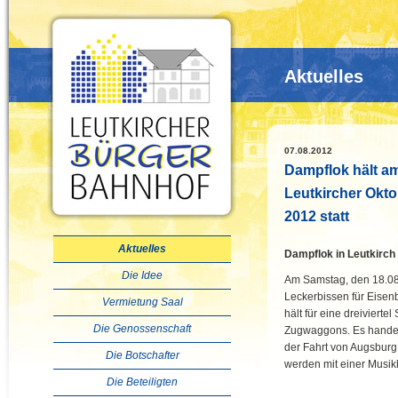
Aktuelles
07.08.2012
Dampflok hält a
Leutkircher Oktob
2012 statt
Aktuelles
Dampflok in Leutkirch
Die Idee
Am Samstag, den 18.08.
Leckerbissen für Eise
Vermietung Saal
hält für eine dreivierte
Die Genossenschaft
Zugwaggons. Es handelt
der Fahrt von Augsburg
Die Botschafter
werden mit einer Musikk
Die Beteiligten