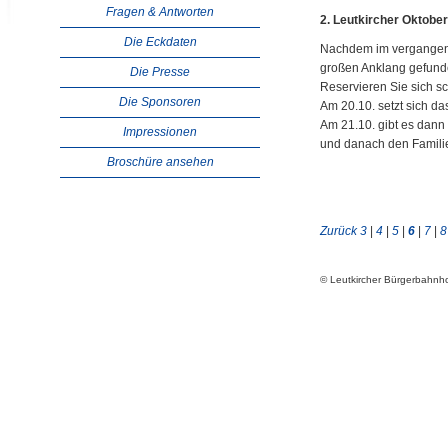
Fragen & Antworten
2. Leutkircher Oktober
Die Eckdaten
Nachdem im vergangen 
großen Anklang gefunde
Die Presse
Reservieren Sie sich s
Die Sponsoren
Am 20.10. setzt sich das
Am 21.10. gibt es dann
Impressionen
und danach den Famili
Broschüre ansehen
Zurück
3
|
4
|
5
|
6
|
7
|
8
© Leutkircher Bürgerbahn