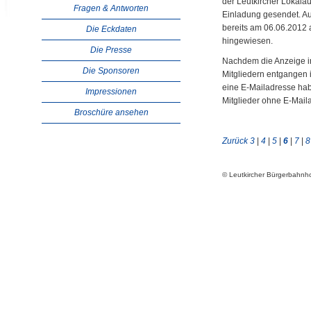
der Leutkircher Lokala
Fragen & Antworten
Einladung gesendet. Au
bereits am 06.06.2012 
Die Eckdaten
hingewiesen.
Die Presse
Nachdem die Anzeige i
Die Sponsoren
Mitgliedern entgangen i
eine E-Mailadresse ha
Impressionen
Mitglieder ohne E-Maila
Broschüre ansehen
Zurück
3
|
4
|
5
|
6
|
7
|
8
© Leutkircher Bürgerbahn