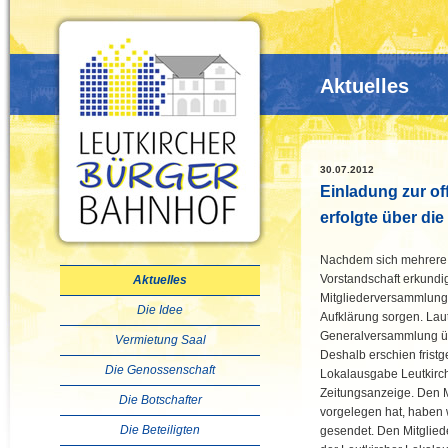
Aktuelles
30.07.2012
Einladung zur of
erfolgte über di
Nachdem sich mehrere M
Vorstandschaft erkundig
Aktuelles
Mitgliederversammlung
Die Idee
Aufklärung sorgen. Lau
Generalversammlung üb
Vermietung Saal
Deshalb erschien frist
Die Genossenschaft
Lokalausgabe Leutkirch
Zeitungsanzeige. Den M
Die Botschafter
vorgelegen hat, haben w
Die Beteiligten
gesendet. Den Mitglied