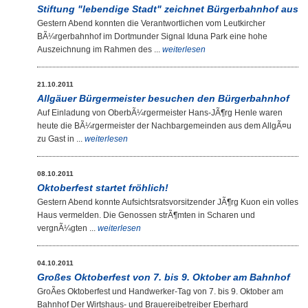
Stiftung "lebendige Stadt" zeichnet Bürgerbahnhof aus
Gestern Abend konnten die Verantwortlichen vom Leutkircher
BÃ¼rgerbahnhof im Dortmunder Signal Iduna Park eine hohe
Auszeichnung im Rahmen des ...
weiterlesen
21.10.2011
Allgäuer Bürgermeister besuchen den Bürgerbahnhof
Auf Einladung von OberbÃ¼rgermeister Hans-JÃ¶rg Henle waren
heute die BÃ¼rgermeister der Nachbargemeinden aus dem AllgÃ¤u
zu Gast in ...
weiterlesen
08.10.2011
Oktoberfest startet fröhlich!
Gestern Abend konnte Aufsichtsratsvorsitzender JÃ¶rg Kuon ein volles
Haus vermelden. Die Genossen strÃ¶mten in Scharen und
vergnÃ¼gten ...
weiterlesen
04.10.2011
Großes Oktoberfest von 7. bis 9. Oktober am Bahnhof
GroÃes Oktoberfest und Handwerker-Tag von 7. bis 9. Oktober am
Bahnhof Der Wirtshaus- und Brauereibetreiber Eberhard