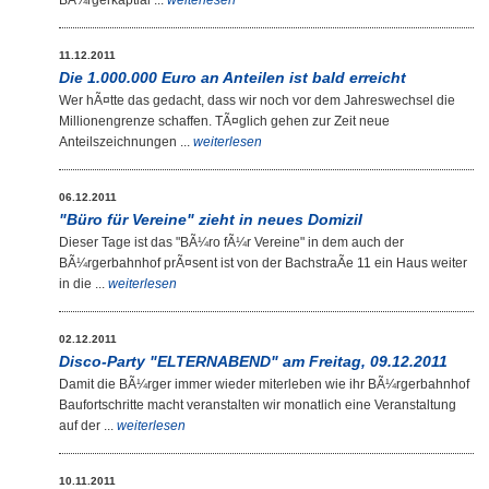
BÃ¼rgerkaptial ...
weiterlesen
11.12.2011
Die 1.000.000 Euro an Anteilen ist bald erreicht
Wer hÃ¤tte das gedacht, dass wir noch vor dem Jahreswechsel die
Millionengrenze schaffen. TÃ¤glich gehen zur Zeit neue
Anteilszeichnungen ...
weiterlesen
06.12.2011
"Büro für Vereine" zieht in neues Domizil
Dieser Tage ist das "BÃ¼ro fÃ¼r Vereine" in dem auch der
BÃ¼rgerbahnhof prÃ¤sent ist von der BachstraÃe 11 ein Haus weiter
in die ...
weiterlesen
02.12.2011
Disco-Party "ELTERNABEND" am Freitag, 09.12.2011
Damit die BÃ¼rger immer wieder miterleben wie ihr BÃ¼rgerbahnhof
Baufortschritte macht veranstalten wir monatlich eine Veranstaltung
auf der ...
weiterlesen
10.11.2011