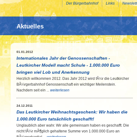
Der Bürgerbahnhof
Links
Newslett
Aktuelles
01.01.2012
Internationales Jahr der Genossenschaften -
Leutkircher Modell macht Schule - 1.000.000 Euro
bringen viel Lob und Anerkennung
Herzlich willkommen 2012. Das Jahr 2012 wird fÃ¼r die Leutkircher
BÃ¼rgerbahnhof Genossenschaft ein wichtiger Meilenstein.
Nachdem seit ein ...
weiterlesen
24.12.2011
Das Leutkircher Weihnachtsgeschenk: Wir haben die
1.000.000 Euro tatsächlich geschafft!
Unglaublich aber wahr. Wir alle gemeinsam haben es geschafft. Die
nicht fÃ¼r mÃ¶glich gehaltene Summe von 1.000.000 Euro an