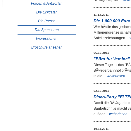
BÃ¼rgerkaptial ...
weite
Fragen & Antworten
Die Eckdaten
11.12.2011
Die 1.000.000 Euro 
Die Presse
Wer hÃ¤tte das gedacht
Die Sponsoren
Millionengrenze schaff
Anteilszeichnungen ...
Impressionen
Broschüre ansehen
06.12.2011
"Büro für Vereine"
Dieser Tage ist das "B
BÃ¼rgerbahnhof prÃ¤sen
in die ...
weiterlesen
02.12.2011
Disco-Party "ELTE
Damit die BÃ¼rger imm
Baufortschritte macht v
auf der ...
weiterlesen
10.11.2011