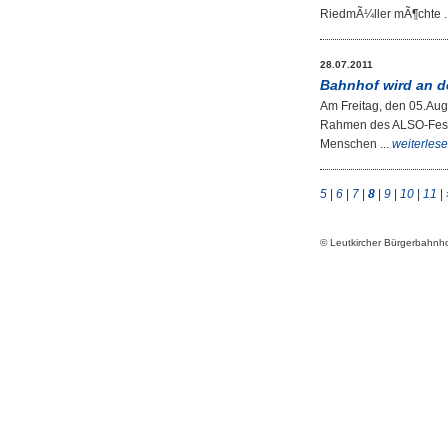
RiedmÃ¼ller mÃ¶chte .
28.07.2011
Bahnhof wird an d
Am Freitag, den 05.Augus
Rahmen des ALSO-Festvi
Menschen ...
weiterles
5
|
6
|
7
|
8
|
9
|
10
|
11
|
© Leutkircher Bürgerbahn