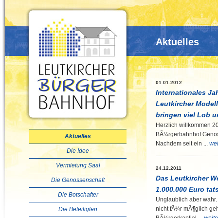
Aktuelles
01.01.2012
Internationales J
Leutkircher Modell
bringen viel Lob 
Herzlich willkommen 20
BÃ¼rgerbahnhof Genosse
Aktuelles
Nachdem seit ein ...
wei
Die Idee
Vermietung Saal
24.12.2011
Das Leutkircher W
Die Genossenschaft
1.000.000 Euro tat
Die Botschafter
Unglaublich aber wahr.
nicht fÃ¼r mÃ¶glich g
Die Beteiligten