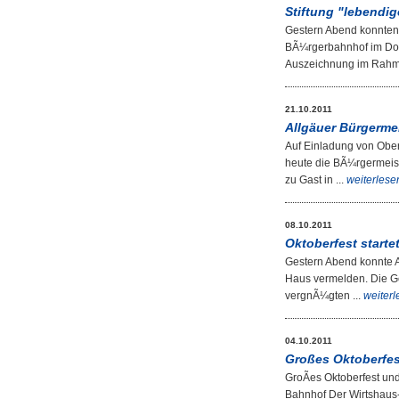
Stiftung "lebendi
Gestern Abend konnten 
BÃ¼rgerbahnhof im Dor
Auszeichnung im Rahme
21.10.2011
Allgäuer Bürgerme
Auf Einladung von Obe
heute die BÃ¼rgermeis
zu Gast in ...
weiterlese
08.10.2011
Oktoberfest startet
Gestern Abend konnte A
Haus vermelden. Die G
vergnÃ¼gten ...
weiter
04.10.2011
Großes Oktoberfes
GroÃes Oktoberfest un
Bahnhof Der Wirtshaus-