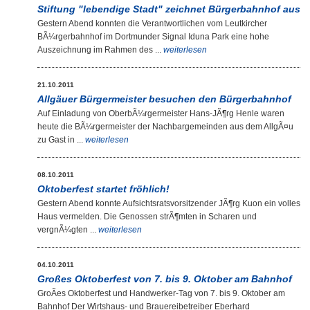
Stiftung "lebendige Stadt" zeichnet Bürgerbahnhof aus
Gestern Abend konnten die Verantwortlichen vom Leutkircher
BÃ¼rgerbahnhof im Dortmunder Signal Iduna Park eine hohe
Auszeichnung im Rahmen des ...
weiterlesen
21.10.2011
Allgäuer Bürgermeister besuchen den Bürgerbahnhof
Auf Einladung von OberbÃ¼rgermeister Hans-JÃ¶rg Henle waren
heute die BÃ¼rgermeister der Nachbargemeinden aus dem AllgÃ¤u
zu Gast in ...
weiterlesen
08.10.2011
Oktoberfest startet fröhlich!
Gestern Abend konnte Aufsichtsratsvorsitzender JÃ¶rg Kuon ein volles
Haus vermelden. Die Genossen strÃ¶mten in Scharen und
vergnÃ¼gten ...
weiterlesen
04.10.2011
Großes Oktoberfest von 7. bis 9. Oktober am Bahnhof
GroÃes Oktoberfest und Handwerker-Tag von 7. bis 9. Oktober am
Bahnhof Der Wirtshaus- und Brauereibetreiber Eberhard