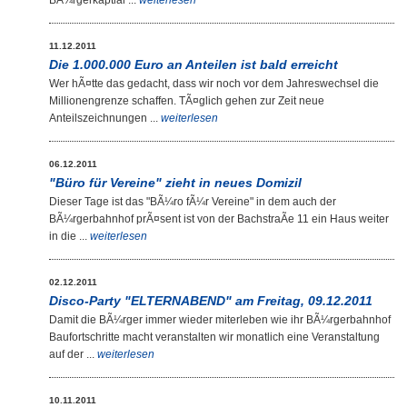
BÃ¼rgerkaptial ...
weiterlesen
11.12.2011
Die 1.000.000 Euro an Anteilen ist bald erreicht
Wer hÃ¤tte das gedacht, dass wir noch vor dem Jahreswechsel die
Millionengrenze schaffen. TÃ¤glich gehen zur Zeit neue
Anteilszeichnungen ...
weiterlesen
06.12.2011
"Büro für Vereine" zieht in neues Domizil
Dieser Tage ist das "BÃ¼ro fÃ¼r Vereine" in dem auch der
BÃ¼rgerbahnhof prÃ¤sent ist von der BachstraÃe 11 ein Haus weiter
in die ...
weiterlesen
02.12.2011
Disco-Party "ELTERNABEND" am Freitag, 09.12.2011
Damit die BÃ¼rger immer wieder miterleben wie ihr BÃ¼rgerbahnhof
Baufortschritte macht veranstalten wir monatlich eine Veranstaltung
auf der ...
weiterlesen
10.11.2011