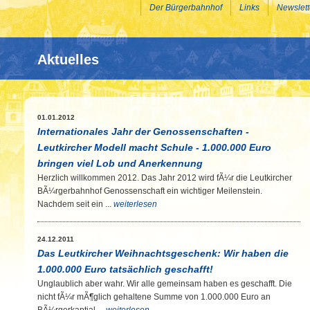
Der Bürgerbahnhof
Links
Newslett
Aktuelles
01.01.2012
Internationales Jahr der Genossenschaften -
Leutkircher Modell macht Schule - 1.000.000 Euro
bringen viel Lob und Anerkennung
Herzlich willkommen 2012. Das Jahr 2012 wird fÃ¼r die Leutkircher
BÃ¼rgerbahnhof Genossenschaft ein wichtiger Meilenstein.
Nachdem seit ein ...
weiterlesen
24.12.2011
Das Leutkircher Weihnachtsgeschenk: Wir haben die
1.000.000 Euro tatsächlich geschafft!
Unglaublich aber wahr. Wir alle gemeinsam haben es geschafft. Die
nicht fÃ¼r mÃ¶glich gehaltene Summe von 1.000.000 Euro an